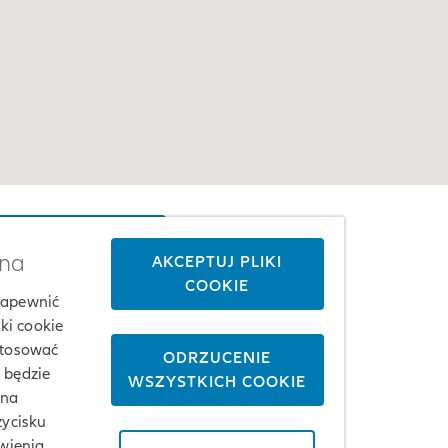
YZNACZ TRASĘ
żna
AKCEPTUJ PLIKI
COOKIE
 zapewnić
ki cookie
stosować
ODRZUCENIE
j będzie
WSZYSTKICH COOKIE
Dołącz do nas
 na
zycisku
wienia,