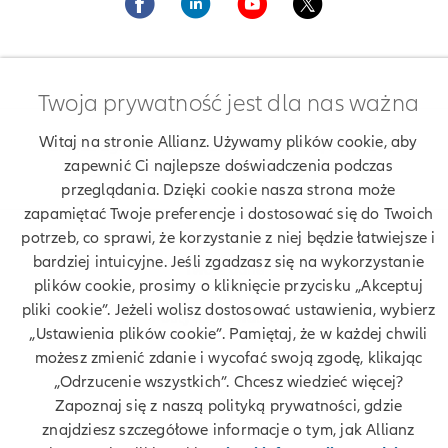
Twoja prywatność jest dla nas ważna
Witaj na stronie Allianz. Używamy plików cookie, aby
Znajdź agenta Allianz. Znajdź placówkę Allianz
zapewnić Ci najlepsze doświadczenia podczas
Allianz Placówka - Łukasz Kurdziel, Tychy
przeglądania. Dzięki cookie nasza strona może
zapamiętać Twoje preferencje i dostosować się do Twoich
potrzeb, co sprawi, że korzystanie z niej będzie łatwiejsze i
bardziej intuicyjne. Jeśli zgadzasz się na wykorzystanie
Twoje dane
plików cookie, prosimy o kliknięcie przycisku „Akceptuj
pliki cookie”. Jeżeli wolisz dostosować ustawienia, wybierz
Polityka prywatności
„Ustawienia plików cookie”. Pamiętaj, że w każdej chwili
możesz zmienić zdanie i wycofać swoją zgodę, klikając
Polityka cookies
„Odrzucenie wszystkich”. Chcesz wiedzieć więcej?
Zapoznaj się z naszą polityką prywatności, gdzie
Bezpieczeństwo
znajdziesz szczegółowe informacje o tym, jak Allianz