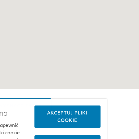
YZNACZ TRASĘ
żna
AKCEPTUJ PLIKI
COOKIE
 zapewnić
ki cookie