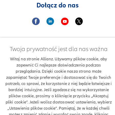
Dołącz do nas
Twoja prywatność jest dla nas ważna
Znajdź agenta Allianz. Znajdź placówkę Allianz
Witaj na stronie Allianz. Używamy plików cookie, aby
Ubezpieczenia Allianz Paweł Skotnicki
zapewnić Ci najlepsze doświadczenia podczas
przeglądania. Dzięki cookie nasza strona może
zapamiętać Twoje preferencje i dostosować się do Twoich
potrzeb, co sprawi, że korzystanie z niej będzie łatwiejsze i
Twoje dane
bardziej intuicyjne. Jeśli zgadzasz się na wykorzystanie
plików cookie, prosimy o kliknięcie przycisku „Akceptuj
Polityka prywatności
pliki cookie”. Jeżeli wolisz dostosować ustawienia, wybierz
„Ustawienia plików cookie”. Pamiętaj, że w każdej chwili
Polityka cookies
możesz zmienić zdanie i wycofać swoją zgodę, klikając