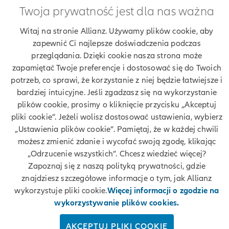
Twoja prywatność jest dla nas ważna
Znajdź agenta Allianz. Znajdź placówkę Allianz
Witaj na stronie Allianz. Używamy plików cookie, aby
zapewnić Ci najlepsze doświadczenia podczas
Ubezpieczenia Allianz Norbert Barcz
przeglądania. Dzięki cookie nasza strona może
zapamiętać Twoje preferencje i dostosować się do Twoich
potrzeb, co sprawi, że korzystanie z niej będzie łatwiejsze i
bardziej intuicyjne. Jeśli zgadzasz się na wykorzystanie
Twoje dane
plików cookie, prosimy o kliknięcie przycisku „Akceptuj
pliki cookie”. Jeżeli wolisz dostosować ustawienia, wybierz
Polityka prywatności
„Ustawienia plików cookie”. Pamiętaj, że w każdej chwili
możesz zmienić zdanie i wycofać swoją zgodę, klikając
Polityka cookies
„Odrzucenie wszystkich”. Chcesz wiedzieć więcej?
Zapoznaj się z naszą polityką prywatności, gdzie
Bezpieczeństwo
znajdziesz szczegółowe informacje o tym, jak Allianz
wykorzystuje pliki cookie.
Więcej informacji o zgodzie na
Zastrzeżenia prawne
wykorzystywanie plików cookies.
Kontakt
AKCEPTUJ PLIKI COOKIE