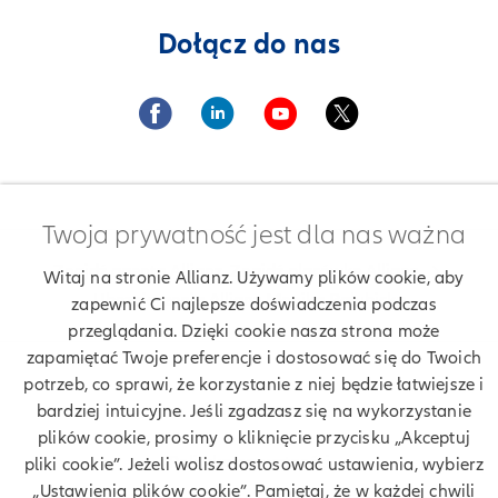
Dołącz do nas
Twoja prywatność jest dla nas ważna
Znajdź agenta Allianz. Znajdź placówkę Allianz
Witaj na stronie Allianz. Używamy plików cookie, aby
Ubezpieczenia Allianz Monika Pałubicka
zapewnić Ci najlepsze doświadczenia podczas
przeglądania. Dzięki cookie nasza strona może
zapamiętać Twoje preferencje i dostosować się do Twoich
potrzeb, co sprawi, że korzystanie z niej będzie łatwiejsze i
Twoje dane
bardziej intuicyjne. Jeśli zgadzasz się na wykorzystanie
plików cookie, prosimy o kliknięcie przycisku „Akceptuj
Polityka prywatności
pliki cookie”. Jeżeli wolisz dostosować ustawienia, wybierz
„Ustawienia plików cookie”. Pamiętaj, że w każdej chwili