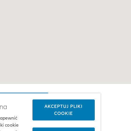
YZNACZ TRASĘ
żna
AKCEPTUJ PLIKI
COOKIE
 zapewnić
ki cookie