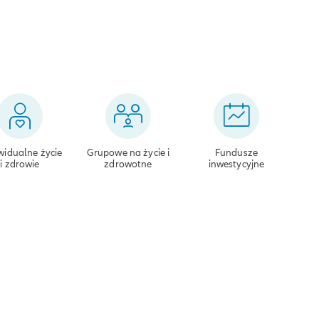
widualne życie
Grupowe na życie i
Fundusze
i zdrowie
zdrowotne
inwestycyjne