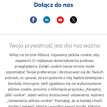
Dołącz do nas
Twoja prywatność jest dla nas ważna
Znajdź agenta Allianz. Znajdź placówkę Allianz
Witaj na stronie Allianz. Używamy plików cookie, aby
Ubezpieczenia Allianz Marek Petlic
zapewnić Ci najlepsze doświadczenia podczas
przeglądania. Dzięki cookie nasza strona może
zapamiętać Twoje preferencje i dostosować się do Twoich
potrzeb, co sprawi, że korzystanie z niej będzie łatwiejsze i
Twoje dane
bardziej intuicyjne. Jeśli zgadzasz się na wykorzystanie
plików cookie, prosimy o kliknięcie przycisku „Akceptuj
Polityka prywatności
pliki cookie”. Jeżeli wolisz dostosować ustawienia, wybierz
„Ustawienia plików cookie”. Pamiętaj, że w każdej chwili
Polityka cookies
możesz zmienić zdanie i wycofać swoją zgodę, klikając