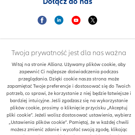
Dołącz do nas
Twoja prywatność jest dla nas ważna
Znajdź agenta Allianz. Znajdź placówkę Allianz
Witaj na stronie Allianz. Używamy plików cookie, aby
Ubezpieczenia Allianz Lidia Lachor
zapewnić Ci najlepsze doświadczenia podczas
przeglądania. Dzięki cookie nasza strona może
zapamiętać Twoje preferencje i dostosować się do Twoich
potrzeb, co sprawi, że korzystanie z niej będzie łatwiejsze i
Twoje dane
bardziej intuicyjne. Jeśli zgadzasz się na wykorzystanie
plików cookie, prosimy o kliknięcie przycisku „Akceptuj
Polityka prywatności
pliki cookie”. Jeżeli wolisz dostosować ustawienia, wybierz
„Ustawienia plików cookie”. Pamiętaj, że w każdej chwili
Polityka cookies
możesz zmienić zdanie i wycofać swoją zgodę, klikając