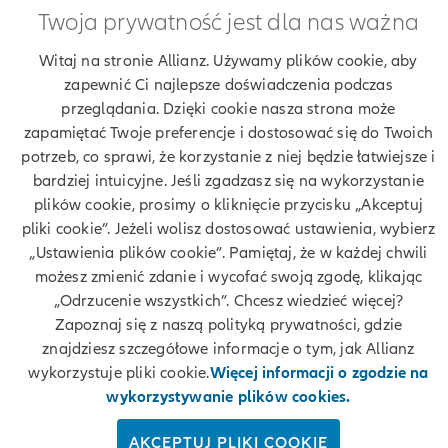
Twoja prywatność jest dla nas ważna
Znajdź agenta Allianz. Znajdź placówkę Allianz
Witaj na stronie Allianz. Używamy plików cookie, aby
zapewnić Ci najlepsze doświadczenia podczas
Ubezpieczenia Allianz Krzysztof Gosławski
przeglądania. Dzięki cookie nasza strona może
zapamiętać Twoje preferencje i dostosować się do Twoich
potrzeb, co sprawi, że korzystanie z niej będzie łatwiejsze i
bardziej intuicyjne. Jeśli zgadzasz się na wykorzystanie
Twoje dane
plików cookie, prosimy o kliknięcie przycisku „Akceptuj
pliki cookie”. Jeżeli wolisz dostosować ustawienia, wybierz
Polityka prywatności
„Ustawienia plików cookie”. Pamiętaj, że w każdej chwili
możesz zmienić zdanie i wycofać swoją zgodę, klikając
Polityka cookies
„Odrzucenie wszystkich”. Chcesz wiedzieć więcej?
Zapoznaj się z naszą polityką prywatności, gdzie
Bezpieczeństwo
znajdziesz szczegółowe informacje o tym, jak Allianz
wykorzystuje pliki cookie.
Więcej informacji o zgodzie na
Zastrzeżenia prawne
wykorzystywanie plików cookies.
Kontakt
AKCEPTUJ PLIKI COOKIE