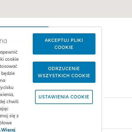
YZNACZ TRASĘ
żna
AKCEPTUJ PLIKI
COOKIE
 zapewnić
ki cookie
stosować
ODRZUCENIE
j będzie
WSZYSTKICH COOKIE
Dołącz do nas
 na
zycisku
wienia,
USTAWIENIA COOKIE
ej chwili
ając
naj się z
gółowe
.
Więcej