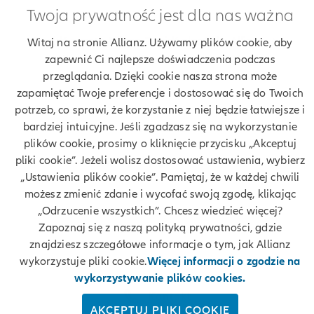
Twoja prywatność jest dla nas ważna
Znajdź agenta Allianz. Znajdź placówkę Allianz
Witaj na stronie Allianz. Używamy plików cookie, aby
zapewnić Ci najlepsze doświadczenia podczas
Ubezpieczenia Allianz Katarzyna Sochan
przeglądania. Dzięki cookie nasza strona może
zapamiętać Twoje preferencje i dostosować się do Twoich
potrzeb, co sprawi, że korzystanie z niej będzie łatwiejsze i
bardziej intuicyjne. Jeśli zgadzasz się na wykorzystanie
Twoje dane
plików cookie, prosimy o kliknięcie przycisku „Akceptuj
pliki cookie”. Jeżeli wolisz dostosować ustawienia, wybierz
Polityka prywatności
„Ustawienia plików cookie”. Pamiętaj, że w każdej chwili
możesz zmienić zdanie i wycofać swoją zgodę, klikając
Polityka cookies
„Odrzucenie wszystkich”. Chcesz wiedzieć więcej?
Zapoznaj się z naszą polityką prywatności, gdzie
Bezpieczeństwo
znajdziesz szczegółowe informacje o tym, jak Allianz
wykorzystuje pliki cookie.
Więcej informacji o zgodzie na
Zastrzeżenia prawne
wykorzystywanie plików cookies.
Kontakt
AKCEPTUJ PLIKI COOKIE