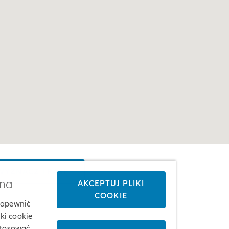
YZNACZ TRASĘ
żna
AKCEPTUJ PLIKI
COOKIE
 zapewnić
ki cookie
stosować