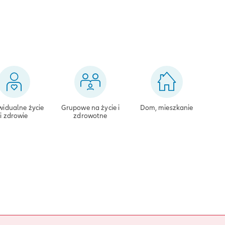
widualne życie
Grupowe na życie i
Dom, mieszkanie
i zdrowie
zdrowotne