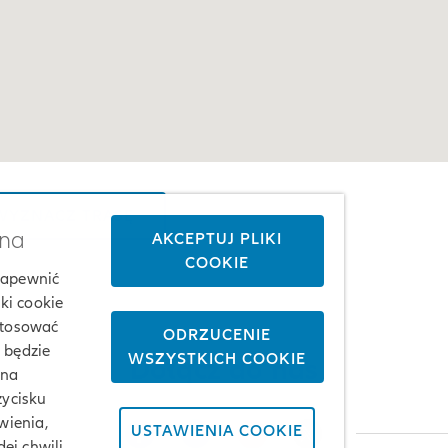
YZNACZ TRASĘ
żna
AKCEPTUJ PLIKI
COOKIE
 zapewnić
ki cookie
stosować
ODRZUCENIE
j będzie
WSZYSTKICH COOKIE
Dołącz do nas
 na
zycisku
wienia,
USTAWIENIA COOKIE
ej chwili