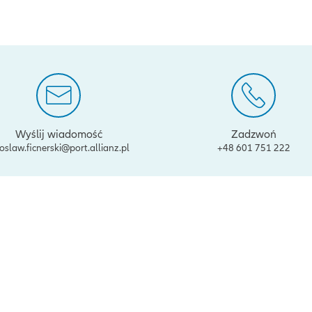
Wyślij wiadomość
Zadzwoń
roslaw.ficnerski@port.allianz.pl
+48 601 751 222