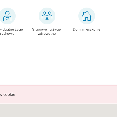
widualne życie
Grupowe na życie i
Dom, mieszkanie
i zdrowie
zdrowotne
w cookie