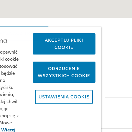
YZNACZ TRASĘ
żna
AKCEPTUJ PLIKI
COOKIE
 zapewnić
ki cookie
stosować
ODRZUCENIE
j będzie
WSZYSTKICH COOKIE
Dołącz do nas
 na
zycisku
wienia,
USTAWIENIA COOKIE
ej chwili
ając
naj się z
gółowe
.
Więcej