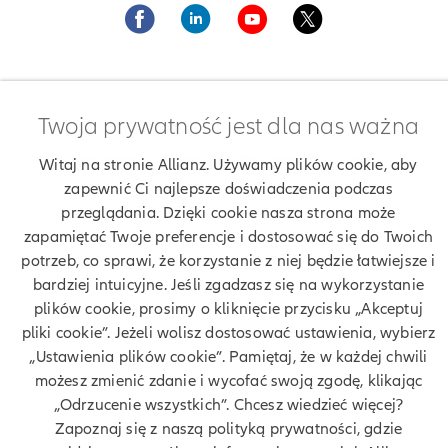
Twoja prywatność jest dla nas ważna
Znajdź agenta Allianz. Znajdź placówkę Allianz
Witaj na stronie Allianz. Używamy plików cookie, aby
Ubezpieczenia Allianz Grzegorz Mól
zapewnić Ci najlepsze doświadczenia podczas
przeglądania. Dzięki cookie nasza strona może
zapamiętać Twoje preferencje i dostosować się do Twoich
potrzeb, co sprawi, że korzystanie z niej będzie łatwiejsze i
bardziej intuicyjne. Jeśli zgadzasz się na wykorzystanie
Twoje dane
plików cookie, prosimy o kliknięcie przycisku „Akceptuj
pliki cookie”. Jeżeli wolisz dostosować ustawienia, wybierz
Polityka prywatności
„Ustawienia plików cookie”. Pamiętaj, że w każdej chwili
możesz zmienić zdanie i wycofać swoją zgodę, klikając
Polityka cookies
„Odrzucenie wszystkich”. Chcesz wiedzieć więcej?
Zapoznaj się z naszą polityką prywatności, gdzie
Bezpieczeństwo