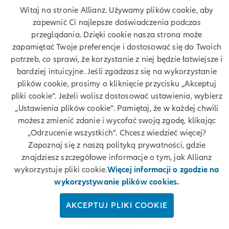
Znajdź agenta Allianz. Znajdź placówkę Allianz
Witaj na stronie Allianz. Używamy plików cookie, aby
Ubezpieczenia Allianz Grażyna Kościukiewicz
zapewnić Ci najlepsze doświadczenia podczas
przeglądania. Dzięki cookie nasza strona może
zapamiętać Twoje preferencje i dostosować się do Twoich
potrzeb, co sprawi, że korzystanie z niej będzie łatwiejsze i
Twoje dane
bardziej intuicyjne. Jeśli zgadzasz się na wykorzystanie
plików cookie, prosimy o kliknięcie przycisku „Akceptuj
Polityka prywatności
pliki cookie”. Jeżeli wolisz dostosować ustawienia, wybierz
„Ustawienia plików cookie”. Pamiętaj, że w każdej chwili
Polityka cookies
możesz zmienić zdanie i wycofać swoją zgodę, klikając
„Odrzucenie wszystkich”. Chcesz wiedzieć więcej?
Bezpieczeństwo
Zapoznaj się z naszą polityką prywatności, gdzie
znajdziesz szczegółowe informacje o tym, jak Allianz
Zastrzeżenia prawne
wykorzystuje pliki cookie.
Więcej informacji o zgodzie na
wykorzystywanie plików cookies.
Kontakt
AKCEPTUJ PLIKI COOKIE