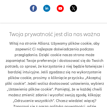
Twoja prywatność jest dla nas ważna
Znajdź agenta Allianz. Znajdź placówkę Allianz
Witaj na stronie Allianz. Używamy plików cookie, aby
Ubezpieczenia Allianz Ewa Stolarska
zapewnić Ci najlepsze doświadczenia podczas
przeglądania. Dzięki cookie nasza strona może
zapamiętać Twoje preferencje i dostosować się do Twoich
potrzeb, co sprawi, że korzystanie z niej będzie łatwiejsze i
Twoje dane
bardziej intuicyjne. Jeśli zgadzasz się na wykorzystanie
plików cookie, prosimy o kliknięcie przycisku „Akceptuj
Polityka prywatności
pliki cookie”. Jeżeli wolisz dostosować ustawienia, wybierz
„Ustawienia plików cookie”. Pamiętaj, że w każdej chwili
Polityka cookies
możesz zmienić zdanie i wycofać swoją zgodę, klikając
„Odrzucenie wszystkich”. Chcesz wiedzieć więcej?
Bezpieczeństwo
Zapoznaj się z naszą polityką prywatności, gdzie