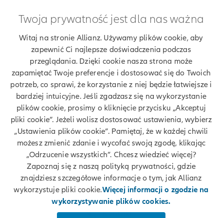
Twoja prywatność jest dla nas ważna
Znajdź agenta Allianz. Znajdź placówkę Allianz
Witaj na stronie Allianz. Używamy plików cookie, aby
Ubezpieczenia Allianz Ewa Borkowska
zapewnić Ci najlepsze doświadczenia podczas
przeglądania. Dzięki cookie nasza strona może
zapamiętać Twoje preferencje i dostosować się do Twoich
potrzeb, co sprawi, że korzystanie z niej będzie łatwiejsze i
bardziej intuicyjne. Jeśli zgadzasz się na wykorzystanie
Twoje dane
plików cookie, prosimy o kliknięcie przycisku „Akceptuj
pliki cookie”. Jeżeli wolisz dostosować ustawienia, wybierz
Polityka prywatności
„Ustawienia plików cookie”. Pamiętaj, że w każdej chwili
możesz zmienić zdanie i wycofać swoją zgodę, klikając
Polityka cookies
„Odrzucenie wszystkich”. Chcesz wiedzieć więcej?
Zapoznaj się z naszą polityką prywatności, gdzie
Bezpieczeństwo
znajdziesz szczegółowe informacje o tym, jak Allianz
wykorzystuje pliki cookie.
Więcej informacji o zgodzie na
Zastrzeżenia prawne
wykorzystywanie plików cookies.
Kontakt