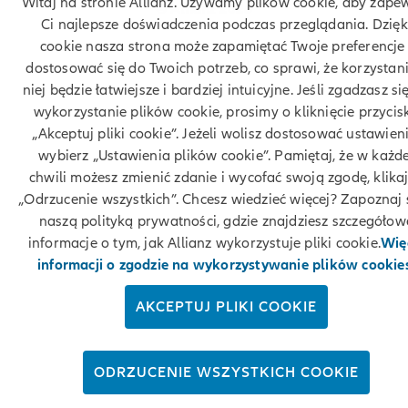
Witaj na stronie Allianz. Używamy plików cookie, aby zape
© Allianz 2026
Ci najlepsze doświadczenia podczas przeglądania. Dzięk
cookie nasza strona może zapamiętać Twoje preferencje 
dostosować się do Twoich potrzeb, co sprawi, że korzystani
niej będzie łatwiejsze i bardziej intuicyjne. Jeśli zgadzasz si
wykorzystanie plików cookie, prosimy o kliknięcie przycis
„Akceptuj pliki cookie”. Jeżeli wolisz dostosować ustawieni
wybierz „Ustawienia plików cookie”. Pamiętaj, że w każde
chwili możesz zmienić zdanie i wycofać swoją zgodę, klika
„Odrzucenie wszystkich”. Chcesz wiedzieć więcej? Zapoznaj s
naszą polityką prywatności, gdzie znajdziesz szczegółow
informacje o tym, jak Allianz wykorzystuje pliki cookie.
Wię
informacji o zgodzie na wykorzystywanie plików cookie
AKCEPTUJ PLIKI COOKIE
ODRZUCENIE WSZYSTKICH COOKIE