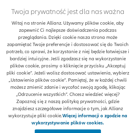
Twoja prywatność jest dla nas ważna
Znajdź agenta Allianz. Znajdź placówkę Allianz
Witaj na stronie Allianz. Używamy plików cookie, aby
Ubezpieczenia Allianz Dariusz Udała
zapewnić Ci najlepsze doświadczenia podczas
przeglądania. Dzięki cookie nasza strona może
zapamiętać Twoje preferencje i dostosować się do Twoich
potrzeb, co sprawi, że korzystanie z niej będzie łatwiejsze i
bardziej intuicyjne. Jeśli zgadzasz się na wykorzystanie
Twoje dane
plików cookie, prosimy o kliknięcie przycisku „Akceptuj
pliki cookie”. Jeżeli wolisz dostosować ustawienia, wybierz
Polityka prywatności
„Ustawienia plików cookie”. Pamiętaj, że w każdej chwili
możesz zmienić zdanie i wycofać swoją zgodę, klikając
Polityka cookies
„Odrzucenie wszystkich”. Chcesz wiedzieć więcej?
Zapoznaj się z naszą polityką prywatności, gdzie
Bezpieczeństwo
znajdziesz szczegółowe informacje o tym, jak Allianz
wykorzystuje pliki cookie.
Więcej informacji o zgodzie na
Zastrzeżenia prawne
wykorzystywanie plików cookies.
Kontakt