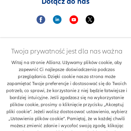
Dołącz do nas
Twoja prywatność jest dla nas ważna
Znajdź agenta Allianz. Znajdź placówkę Allianz
Witaj na stronie Allianz. Używamy plików cookie, aby
Ubezpieczenia Allianz Dariusz Sadłocha
zapewnić Ci najlepsze doświadczenia podczas
przeglądania. Dzięki cookie nasza strona może
zapamiętać Twoje preferencje i dostosować się do Twoich
potrzeb, co sprawi, że korzystanie z niej będzie łatwiejsze i
Twoje dane
bardziej intuicyjne. Jeśli zgadzasz się na wykorzystanie
plików cookie, prosimy o kliknięcie przycisku „Akceptuj
Polityka prywatności
pliki cookie”. Jeżeli wolisz dostosować ustawienia, wybierz
„Ustawienia plików cookie”. Pamiętaj, że w każdej chwili
Polityka cookies
możesz zmienić zdanie i wycofać swoją zgodę, klikając