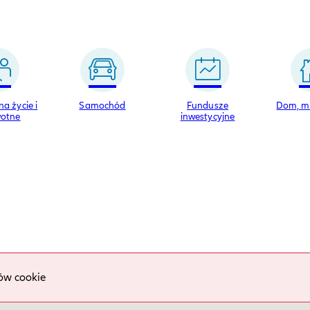
a życie i
Samochód
Fundusze
Dom, m
otne
inwestycyjne
ów cookie