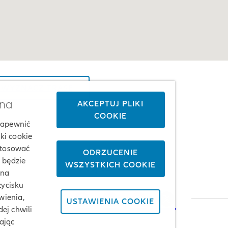
WYZNACZ TRASĘ
żna
AKCEPTUJ PLIKI
COOKIE
 zapewnić
ki cookie
stosować
ODRZUCENIE
j będzie
Dołącz do nas
WSZYSTKICH COOKIE
 na
zycisku
wienia,
USTAWIENIA COOKIE
ej chwili
ając