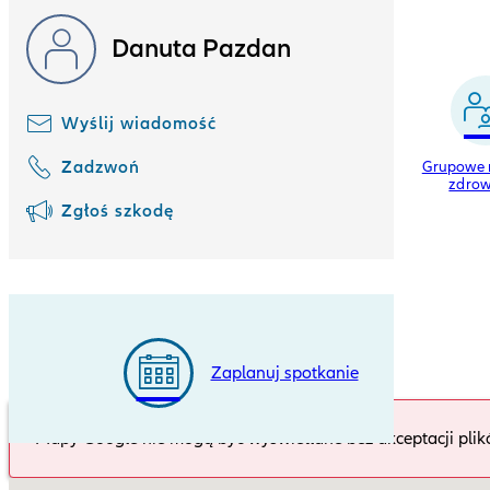
Wybierz, czego potrzebujesz
Danuta Pazdan
Wyślij wiadomość
Zadzwoń
Nieszczęśliwe
Indywidualne życie
Grupowe n
wypadki
i zdrowie
zdrow
Zgłoś szkodę
Zaplanuj spotkanie
Mapy Google nie mogą być wyświetlane bez akceptacji plik