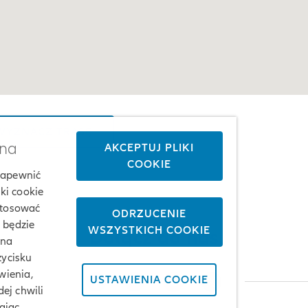
YZNACZ TRASĘ
żna
AKCEPTUJ PLIKI
COOKIE
 zapewnić
ki cookie
stosować
ODRZUCENIE
j będzie
WSZYSTKICH COOKIE
Dołącz do nas
 na
zycisku
wienia,
USTAWIENIA COOKIE
ej chwili
ając