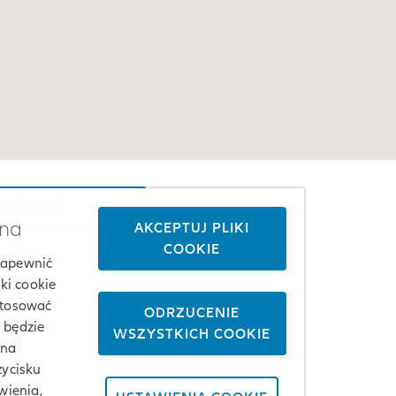
YZNACZ TRASĘ
żna
AKCEPTUJ PLIKI
COOKIE
 zapewnić
ki cookie
stosować
ODRZUCENIE
j będzie
WSZYSTKICH COOKIE
Dołącz do nas
 na
zycisku
wienia,