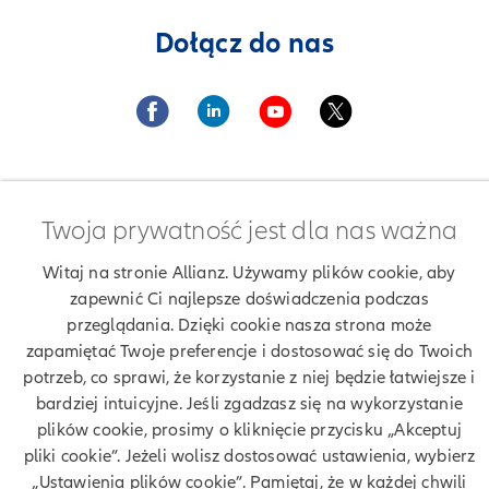
Dołącz do nas
Twoja prywatność jest dla nas ważna
Znajdź agenta Allianz. Znajdź placówkę Allianz
Witaj na stronie Allianz. Używamy plików cookie, aby
Ubezpieczenia Allianz Cezary Grzybowski
zapewnić Ci najlepsze doświadczenia podczas
przeglądania. Dzięki cookie nasza strona może
zapamiętać Twoje preferencje i dostosować się do Twoich
potrzeb, co sprawi, że korzystanie z niej będzie łatwiejsze i
Twoje dane
bardziej intuicyjne. Jeśli zgadzasz się na wykorzystanie
plików cookie, prosimy o kliknięcie przycisku „Akceptuj
Polityka prywatności
pliki cookie”. Jeżeli wolisz dostosować ustawienia, wybierz
„Ustawienia plików cookie”. Pamiętaj, że w każdej chwili