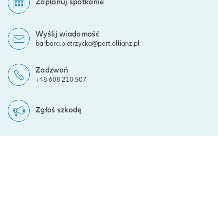
Zaplanuj spotkanie
Wyślij wiadomość
barbara.pietrzycka@port.allianz.pl
Zadzwoń
+48 608 210 507
Zgłoś szkodę