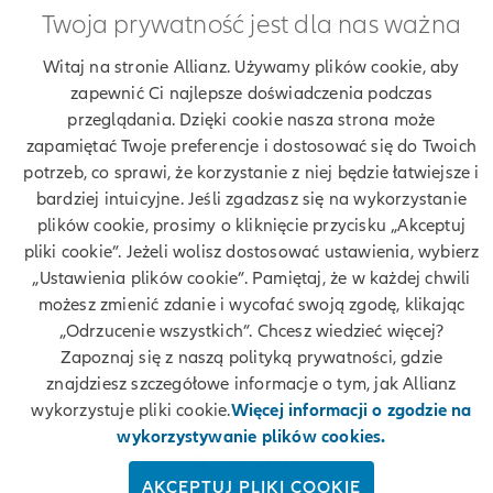
Twoja prywatność jest dla nas ważna
Znajdź agenta Allianz. Znajdź placówkę Allianz
Witaj na stronie Allianz. Używamy plików cookie, aby
zapewnić Ci najlepsze doświadczenia podczas
Ubezpieczenia Allianz Barbara Pietrzycka
przeglądania. Dzięki cookie nasza strona może
zapamiętać Twoje preferencje i dostosować się do Twoich
potrzeb, co sprawi, że korzystanie z niej będzie łatwiejsze i
bardziej intuicyjne. Jeśli zgadzasz się na wykorzystanie
Twoje dane
plików cookie, prosimy o kliknięcie przycisku „Akceptuj
pliki cookie”. Jeżeli wolisz dostosować ustawienia, wybierz
Polityka prywatności
„Ustawienia plików cookie”. Pamiętaj, że w każdej chwili
możesz zmienić zdanie i wycofać swoją zgodę, klikając
Polityka cookies
„Odrzucenie wszystkich”. Chcesz wiedzieć więcej?
Zapoznaj się z naszą polityką prywatności, gdzie
Bezpieczeństwo
znajdziesz szczegółowe informacje o tym, jak Allianz
wykorzystuje pliki cookie.
Więcej informacji o zgodzie na
Zastrzeżenia prawne
wykorzystywanie plików cookies.
Kontakt
AKCEPTUJ PLIKI COOKIE