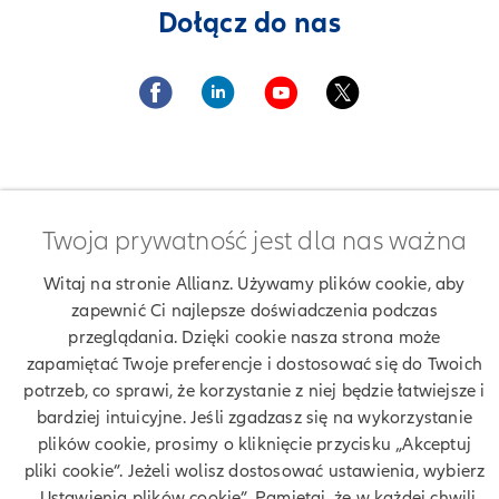
Dołącz do nas
Twoja prywatność jest dla nas ważna
Znajdź agenta Allianz. Znajdź placówkę Allianz
Ubezpieczenia Allianz Artur Krzywowiąza-Borowski
Witaj na stronie Allianz. Używamy plików cookie, aby
zapewnić Ci najlepsze doświadczenia podczas
przeglądania. Dzięki cookie nasza strona może
zapamiętać Twoje preferencje i dostosować się do Twoich
Twoje dane
potrzeb, co sprawi, że korzystanie z niej będzie łatwiejsze i
bardziej intuicyjne. Jeśli zgadzasz się na wykorzystanie
Polityka prywatności
plików cookie, prosimy o kliknięcie przycisku „Akceptuj
pliki cookie”. Jeżeli wolisz dostosować ustawienia, wybierz
Polityka cookies
„Ustawienia plików cookie”. Pamiętaj, że w każdej chwili