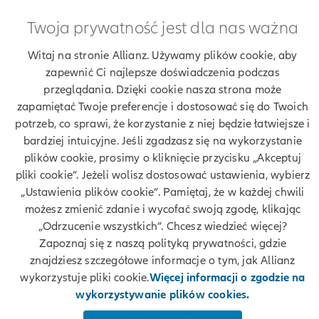
Twoja prywatność jest dla nas ważna
Znajdź agenta Allianz. Znajdź placówkę Allianz
Witaj na stronie Allianz. Używamy plików cookie, aby
Ubezpieczenia Allianz Anna Adamczyk
zapewnić Ci najlepsze doświadczenia podczas
przeglądania. Dzięki cookie nasza strona może
zapamiętać Twoje preferencje i dostosować się do Twoich
potrzeb, co sprawi, że korzystanie z niej będzie łatwiejsze i
bardziej intuicyjne. Jeśli zgadzasz się na wykorzystanie
Twoje dane
plików cookie, prosimy o kliknięcie przycisku „Akceptuj
pliki cookie”. Jeżeli wolisz dostosować ustawienia, wybierz
Polityka prywatności
„Ustawienia plików cookie”. Pamiętaj, że w każdej chwili
możesz zmienić zdanie i wycofać swoją zgodę, klikając
Polityka cookies
„Odrzucenie wszystkich”. Chcesz wiedzieć więcej?
Zapoznaj się z naszą polityką prywatności, gdzie
Bezpieczeństwo
znajdziesz szczegółowe informacje o tym, jak Allianz
wykorzystuje pliki cookie.
Więcej informacji o zgodzie na
Zastrzeżenia prawne
wykorzystywanie plików cookies.
Kontakt