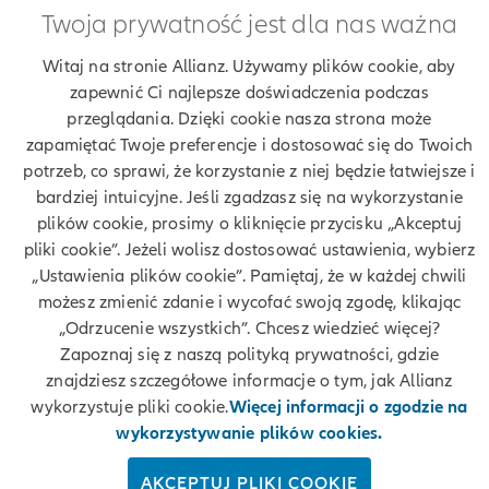
Twoja prywatność jest dla nas ważna
Znajdź agenta Allianz. Znajdź placówkę Allianz
Witaj na stronie Allianz. Używamy plików cookie, aby
zapewnić Ci najlepsze doświadczenia podczas
Ubezpieczenia Allianz Adam Doktor
przeglądania. Dzięki cookie nasza strona może
zapamiętać Twoje preferencje i dostosować się do Twoich
potrzeb, co sprawi, że korzystanie z niej będzie łatwiejsze i
bardziej intuicyjne. Jeśli zgadzasz się na wykorzystanie
Twoje dane
plików cookie, prosimy o kliknięcie przycisku „Akceptuj
pliki cookie”. Jeżeli wolisz dostosować ustawienia, wybierz
Polityka prywatności
„Ustawienia plików cookie”. Pamiętaj, że w każdej chwili
możesz zmienić zdanie i wycofać swoją zgodę, klikając
Polityka cookies
„Odrzucenie wszystkich”. Chcesz wiedzieć więcej?
Zapoznaj się z naszą polityką prywatności, gdzie
Bezpieczeństwo
znajdziesz szczegółowe informacje o tym, jak Allianz
wykorzystuje pliki cookie.
Więcej informacji o zgodzie na
Zastrzeżenia prawne
wykorzystywanie plików cookies.
Kontakt
AKCEPTUJ PLIKI COOKIE